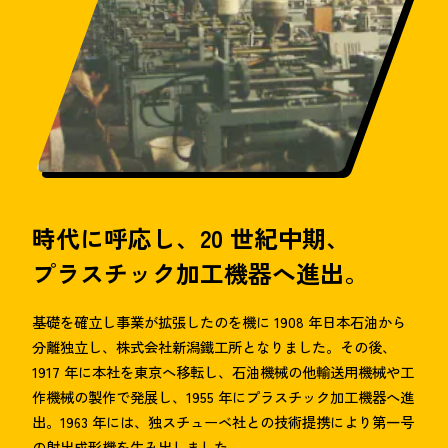
時代に呼応し、20 世紀中期、
プラスチック加工機器へ進出。
基礎を確立し事業が拡張したのを機に 1908 年日本石油から
分離独立し、株式会社新潟鐵工所となりました。その後、
1917 年に本社を東京へ移転し、石油機械の他輸送用機械や工
作機械の製作で発展し、1955 年にプラスチック加工機器へ進
出。1963 年には、独スチューベ社との技術提携により第一号
の射出成形機を生み出しました。