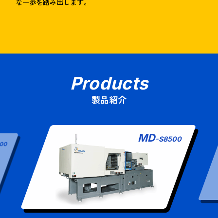
な一歩を踏み出します。
Products
製品紹介
MD
-S8500
500